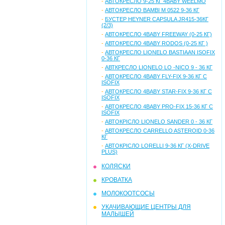
-
АВТОКРЕСЛО 9-25 КГ 4BABY WEELMO
-
АВТОКРЕСЛО BAMBI M 0522 9-36 КГ
-
БУСТЕР HEYNER CAPSULA JR415-36КГ
(2/3)
-
АВТОКРЕСЛО 4ВABY FREEWAY (0-25 КГ)
-
АВТОКРЕСЛО 4ВABY RODOS (0-25 КГ )
-
АВТОКРЕСЛО LIONELO BASTIAAN ISOFIX
0-36 КГ
-
АВТКРЕСЛО LIONELO LO -NICO 9 - 36 КГ
-
АВТОКРЕСЛО 4BABY FLY-FIX 9-36 КГ С
ISOFIX
-
АВТОКРЕСЛО 4BABY STAR-FIX 9-36 КГ С
ISOFIX
-
АВТОКРЕСЛО 4BABY PRO-FIX 15-36 КГ С
ISOFIX
-
АВТОКРІСЛО LIONELO SANDER 0 - 36 КГ
-
АВТОКРЕСЛО CARRELLO ASTEROID 0-36
КГ
-
АВТОКРІСЛО LORELLI 9-36 КГ (X-DRIVE
PLUS)
КОЛЯСКИ
КРОВАТКА
МОЛОКООТСОСЫ
УКАЧИВАЮЩИЕ ЦЕНТРЫ ДЛЯ
МАЛЫШЕЙ