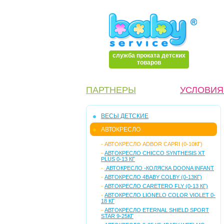
служба проката детских
товаров
ПАРТНЕРЫ
УСЛОВИЯ
ВЕСЫ ДЕТСКИЕ
АВТОКРЕСЛО
-
АВТОКРЕСЛО ADBOR CAPRI (0-10КГ)
-
АВТОКРЕСЛО CHICCO SYNTHESIS XT
PLUS 0-13 КГ
-
АВТОКРЕСЛО -КОЛЯСКА DOONA INFANT
-
АВТОКРЕСЛО 4BABY COLBY (0-13КГ)
-
АВТОКРЕСЛО CARETERO FLY (0-13 КГ)
-
АВТОКРЕСЛО LIONELO COLOR VIOLET 0-
18 КГ
-
АВТОКРЕСЛО ETERNAL SHIELD SPORT
STAR 9-25КГ