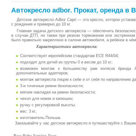
Автокресло adbor. Прокат, оренда в B
Детское автокресло Adbor Capri — это кресло, которое устана
с рождения и примерно до 10 кг.
Главная задача детского автокресла — обеспечить безопаснос
в случае ДТП, но также при резком торможении или экстренном
было правильно закреплено в салоне автомобиля, а ребёнок в нём
Характеристики автокресла:
Соответствует европейским стандартам ECE R44/04;
подходит для детей из группы 0 и весом до 10 кг;
возможен монтаж к большинству рам колясок бренда 
дополнительных адаптеров;
монтаж автокресла лицом к себе и от себя по направлению д
3-и точечные ремни безопасности;
мягкие накладки на ремни безопасности;
чехол для ножек и капюшон;
ручку с регулировкой высоты;
вес: 3 кг;
изготовитель:Польша.
Заказывайте у нас детское автокресло и путешествуйте с
Ваш Baby Service Луцк.