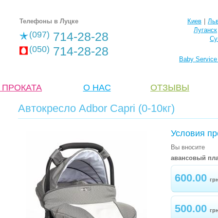
Телефоны в Луцке
Киев
|
Ль
Луганск
(097)
714-28-28
Су
(050)
714-28-28
Baby Servic
 ПРОКАТА
О НАС
ОТЗЫВЫ
Автокресло Adbor Capri (0-10кг)
Условия пр
Вы вносите
авансовый пла
600.00
гр
500.00
гр