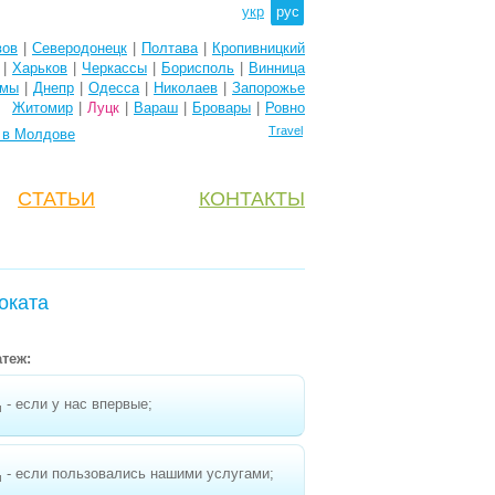
укр
рус
вов
|
Северодонецк
|
Полтава
|
Кропивницкий
|
Харьков
|
Черкассы
|
Борисполь
|
Винница
мы
|
Днепр
|
Одесса
|
Николаев
|
Запорожье
Житомир
|
Луцк
|
Вараш
|
Бровары
|
Ровно
Travel
e в Молдове
CТАТЬИ
КОНТАКТЫ
оката
теж:
- если у нас впервые;
н
- если пользовались нашими услугами;
н