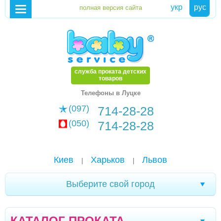
укр
рус
служба проката детских
товаров
Телефоны в Луцке
(097)
714-28-28
(050)
714-28-28
Киев
Харьков
Львов
|
|
Выберите свой город
Александрия
Чернигов
Стрый
|
|
|
КАТАЛОГ ПРОКАТА
Дрогобыч
Херсон
Тернополь
Ивано-
|
|
|