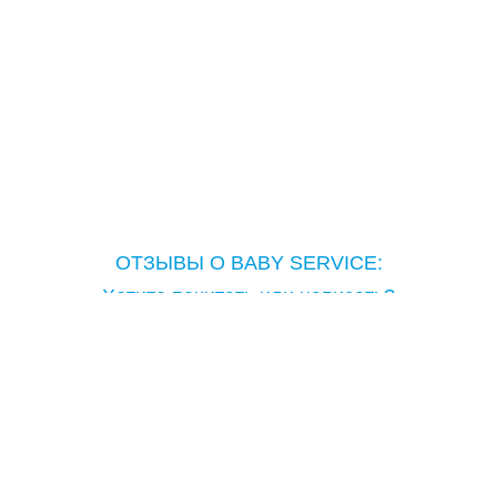
ОТЗЫВЫ О BABY SERVICE:
Хотите почитать или написать?
Copyright © Baby Service, 2005-2026
Тел.: ( 097 ) 714-28-28
lutsk@babyservice.ua
г. Луцк, ул.И.Франка,53
как проехать