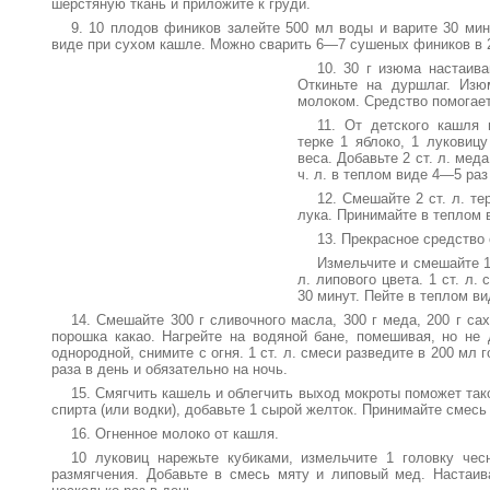
шерстяную ткань и приложите к груди.
9. 10 плодов фиников залейте 500 мл воды и варите 30 мин
виде при сухом кашле. Можно сварить 6—7 сушеных фиников в 
10. 30 г изюма настаива
Откиньте на дуршлаг. Изю
молоком. Средство помогае
11. От детского кашля 
терке 1 яблоко, 1 луковиц
веса. Добавьте 2 ст. л. мед
ч. л. в теплом виде 4—5 раз
12. Смешайте 2 ст. л. тер
лука. Принимайте в теплом в
13. Прекрасное средство
Измельчите и смешайте 1
л. липового цвета. 1 ст. л.
30 минут. Пейте в теплом ви
14. Смешайте 300 г сливочного масла, 300 г меда, 200 г са
порошка какао. Нагрейте на водяной бане, помешивая, но не 
однородной, снимите с огня. 1 ст. л. смеси разведите в 200 мл
раза в день и обязательно на ночь.
15. Смягчить кашель и облегчить выход мокроты поможет такой
спирта (или водки), добавьте 1 сырой желток. Принимайте смесь п
16. Огненное молоко от кашля.
10 луковиц нарежьте кубиками, измельчите 1 головку чес
размягчения. Добавьте в смесь мяту и липовый мед. Настаива