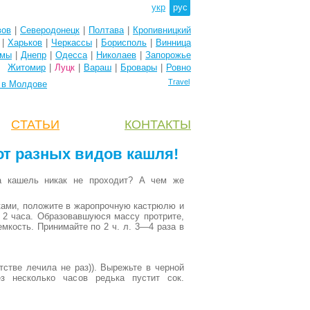
укр
рус
вов
|
Северодонецк
|
Полтава
|
Кропивницкий
|
Харьков
|
Черкассы
|
Борисполь
|
Винница
мы
|
Днепр
|
Одесса
|
Николаев
|
Запорожье
Житомир
|
Луцк
|
Вараш
|
Бровары
|
Ровно
Travel
e в Молдове
CТАТЬИ
КОНТАКТЫ
т разных видов кашля!
 а кашель никак не проходит? А чем же
ками, положите в жаропрочную кастрюлю и
 2 часа. Образовавшуюся массу протрите,
мкость. Принимайте по 2 ч. л. 3—4 раза в
стве лечила не раз)). Вырежьте в черной
з несколько часов редька пустит сок.