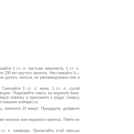
айте 1 ст. л. листьев эвкалипта, 1 ст. л.
йте 200 мл крутого кипятка. Настаивайте 5—
ии делать нельзя, не рекомендованы они и
 Смешайте 1 ст. л. муки, 1 ст. л. сухой
. водки. Подогрейте смесь на водяной бане,
евую повязку и приложите к груди. Сверху
стывания компресса.
ы, кипятите 10 минут. Процедите, добавьте
 мл молока или медового напитка. Пейте по
1 ст. л. камфоры. Пропитайте этой смесью