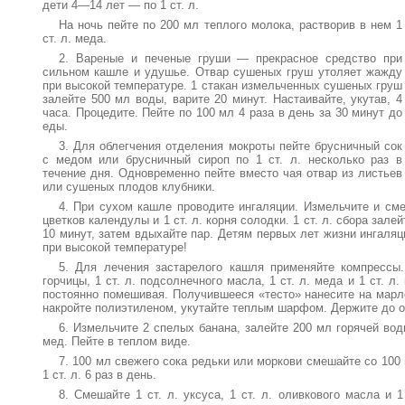
дети 4—14 лет — по 1 ст. л.
На ночь пейте по 200 мл теплого молока, растворив в нем 1
ст. л. меда.
2. Вареные и печеные груши — прекрасное средство при
сильном кашле и удушье. Отвар сушеных груш утоляет жажду
при высокой температуре. 1 стакан измельченных сушеных груш
залейте 500 мл воды, варите 20 минут. Настаивайте, укутав, 4
часа. Процедите. Пейте по 100 мл 4 раза в день за 30 минут до
еды.
3. Для облегчения отделения мокроты пейте брусничный сок
с медом или брусничный сироп по 1 ст. л. несколько раз в
течение дня. Одновременно пейте вместо чая отвар из листьев
или сушеных плодов клубники.
4. При сухом кашле проводите ингаляции. Измельчите и смеш
цветков календулы и 1 ст. л. корня солодки. 1 ст. л. сбора зале
10 минут, затем вдыхайте пар. Детям первых лет жизни ингаляц
при высокой температуре!
5. Для лечения застарелого кашля применяйте компрессы.
горчицы, 1 ст. л. подсолнечного масла, 1 ст. л. меда и 1 ст. л
постоянно помешивая. Получившееся «тесто» нанесите на марл
накройте полиэтиленом, укутайте теплым шарфом. Держите до о
6. Измельчите 2 спелых банана, залейте 200 мл горячей вод
мед. Пейте в теплом виде.
7. 100 мл свежего сока редьки или моркови смешайте со 100
1 ст. л. 6 раз в день.
8. Смешайте 1 ст. л. уксуса, 1 ст. л. оливкового масла и 