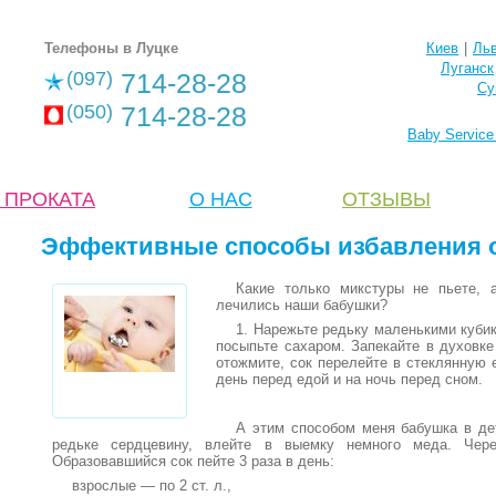
Телефоны в Луцке
Киев
|
Ль
Луганск
(097)
714-28-28
Су
(050)
714-28-28
Baby Servic
 ПРОКАТА
О НАС
ОТЗЫВЫ
Эффективные способы избавления о
Какие только микстуры не пьете,
лечились наши бабушки?
1. Нарежьте редьку маленькими куби
посыпьте сахаром. Запекайте в духовке
отожмите, сок перелейте в стеклянную е
день перед едой и на ночь перед сном.
А этим способом меня бабушка в дет
редьке сердцевину, влейте в выемку немного меда. Чере
Образовавшийся сок пейте 3 раза в день:
взрослые — по 2 ст. л.,