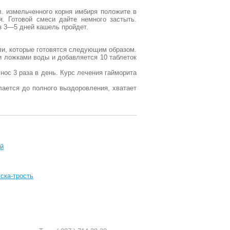
л. измельченного корня имбиря положите в
. Готовой смеси дайте немного застыть.
з 3—5 дней кашель пройдет.
и, которые готовятся следующим образом.
 ложками воды и добавляется 10 таблеток
ос 3 раза в день. Курс лечения гайморита
лается до полного выздоровления, хватает
ий
ска-трость