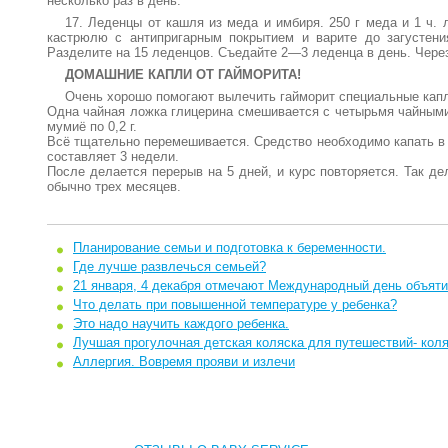
несколько раз в день.
17. Леденцы от кашля из меда и имбиря. 250 г меда и 1 ч. 
кастрюлю с антипригарным покрытием и варите до загустения
Разделите на 15 леденцов. Съедайте 2—3 леденца в день. Чере
ДОМАШНИЕ КАПЛИ ОТ ГАЙМОРИТА!
Очень хорошо помогают вылечить гайморит специальные капл
Одна чайная ложка глицерина смешивается с четырьмя чайными
мумиё по 0,2 г.
Всё тщательно перемешивается. Средство необходимо капать в н
составляет 3 недели.
После делается перерыв на 5 дней, и курс повторяется. Так де
обычно трех месяцев.
Планирование семьи и подготовка к беременности.
Где лучше развлечься семьей?
21 января, 4 декабря отмечают Международный день объят
Что делать при повышенной температуре у ребенка?
Это надо научить каждого ребенка.
Лучшая прогулочная детская коляска для путешествий- коля
Аллергия. Вовремя прояви и излечи