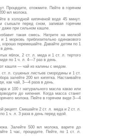
ут. Процедите, отожмите. Пейте в горячем
200 мл молока.
йте в холодной кипяченой воде 45 минут.
м съешьте перед сном, запивая горячим
т даже при сильном кашле.
избавит такая смесь. Натрите на мелкой
у и 1 морковь приблизительно одинакового
а, хорошо перемешайте. Давайте детям по 1
 в день.
тых яблок, 2 ст. л. меда и 1 ст. л. тертого
иде по 1 ч. л. 4—7 раз в день.
 от кашля — чай из калины с медом.
 ст. л. сушеных листьев смородины и 1 ст.
 сбора залейте 200 мл кипятка. Настаивайте
де, как чай, 3—4 раза в день.
хара и 100 г натурального масла какао или
доводите до кипения. Когда масса станет
 горячего молока. Пейте в горячем виде 3—4
 рецепт. Смешайте 2 ст. л. меда и 2 ст. л.
о 1 ч. л. 3 раза в день перед едой.
нока. Залейте 500 мл молока, варите до
йте 1 час, процедите. Пейте, по 1 ст. л.