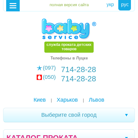
укр
рус
служба проката детских
товаров
Телефоны в Луцке
(097)
714-28-28
(050)
714-28-28
Киев
Харьков
Львов
|
|
Выберите свой город
Новомоcковск
Хмельницкий
Каменское
|
|
|
КАТАЛОГ ПРОКАТА
Мариуполь
Белая Церковь
Александрия
|
|
|