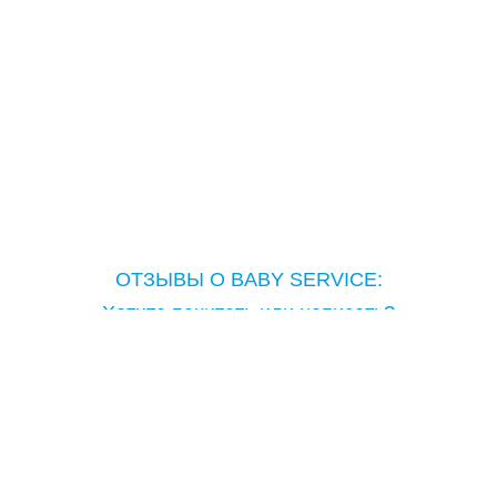
ОТЗЫВЫ О BABY SERVICE:
Хотите почитать или написать?
Copyright © Baby Service, 2005-2026
Тел.: ( 097 ) 714-28-28
lutsk@babyservice.ua
г. Луцк, ул.И.Франка,53
как проехать