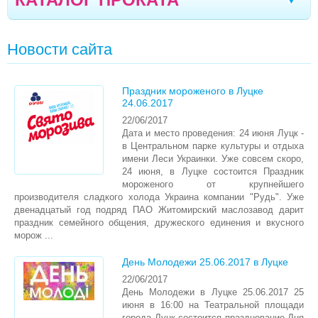
ВЕСЫ ДЕТСКИЕ
Чернигов
Стрый
Дрогобыч
Херсон
|
|
|
|
Новости сайта
АВТОКРЕСЛО
Тернополь
Ивано-Франковск
Моршин
|
|
|
КОЛЯСКИ
Трускавец
Севастополь
Черновцы
|
|
|
Праздник мороженого в Луцке
24.06.2017
КРОВАТКА
Кривой Рог
Ялта
Мелитополь
|
|
|
22/06/2017
МОЛОКООТСОСЫ
Дата и место проведения: 24 июня Луцк -
Кременчуг
Кишинев
Северодонецк
|
|
|
в Центральном парке культуры и отдыха
УКАЧИВАЮЩИЕ ЦЕНТРЫ ДЛЯ МАЛЫШЕЙ
имени Леси Украинки. Уже совсем скоро,
Полтава
Кропивницкий
Луганск
|
|
|
24 июня, в Луцке состоится Праздник
мороженого от крупнейшего
ЭРГОРЮКЗАКИ
Черкассы
Борисполь
Винница
Сумы
производителя сладкого холода Украина компании "Рудь". Уже
|
|
|
|
двенадцатый год подряд ПАО Житомирский маслозавод дарит
ХОДУНКИ, ТОЛКАТЕЛИ
праздник семейного общения, дружеского единения и вкусного
Днепр
Одесса
Николаев
Запорожье
|
|
|
|
морож ...
КРОВАТЬ-МАНЕЖИ
Житомир
Луцк
Вараш
Бровары
|
|
|
|
День Молодежи 25.06.2017 в Луцке
МЕДИЦИНСКОЕ ОБОРУДОВАНИЕ
22/06/2017
Ровно
День Молодежи в Луцке 25.06.2017 25
РАДИОНЯНЯ/ВИДЕОНЯНЯ
июня в 16:00 на Театральной площади
города Луцк состоится празднование Дня