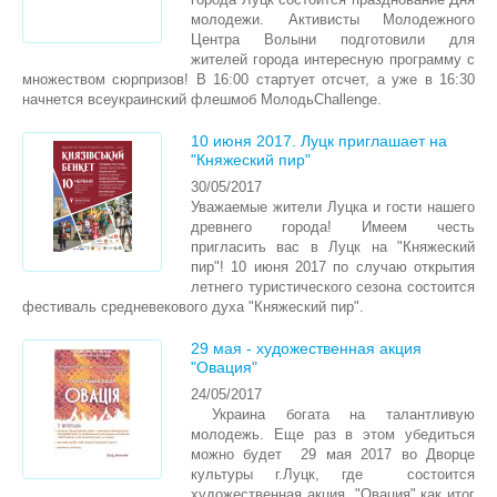
СТУЛЬЧИК ДЛЯ КОРМЛЕНИЯ
молодежи. Активисты Молодежного
Центра Волыни подготовили для
РОЗВИВАЮЩИЕ КОВРИКИ
жителей города интересную программу с
множеством сюрпризов! В 16:00 стартует отсчет, а уже в 16:30
УЛИЧНЫЕ РАЗВЛЕЧЕНИЯ
начнется всеукраинский флешмоб МолодьChallenge.
ВЕЛОСИПЕДЫ, БЕГОВЕЛЫ, САМОКАТЫ
10 июня 2017. Луцк приглашает на
"Княжеский пир"
ТУРИСТИЧЕСКОЕ СНАРЯЖЕНИЕ
30/05/2017
Уважаемые жители Луцка и гости нашего
ПЕЛЕНАЛЬНЫЙ СТОЛИК
древнего города! Имеем честь
пригласить вас в Луцк на "Княжеский
СТРИБУНЫ
пир"! 10 июня 2017 по случаю открытия
летнего туристического сезона состоится
КАРНАВАЛЬНЫЕ НОВОГОДНИЕ КОСТЮМЫ
фестиваль средневекового духа "Княжеский пир".
РАЗВИВАЮЩИЕ ИГРУШКИ
29 мая - художественная акция
"Овация"
МЕБЕЛЬ ДЛЯ ІВЕНТА
24/05/2017
Украина богата на талантливую
молодежь. Еще раз в этом убедиться
можно будет 29 мая 2017 во Дворце
культуры г.Луцк, где состоится
художественная акция "Овация" как итог