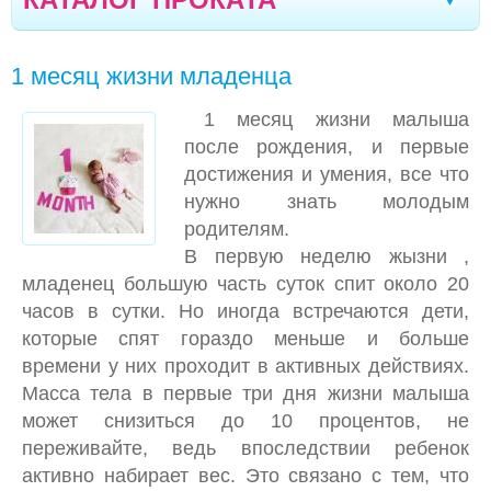
ВЕСЫ ДЕТСКИЕ
Чернигов
Стрый
Дрогобыч
Херсон
|
|
|
|
1 месяц жизни младенца
АВТОКРЕСЛО
Тернополь
Ивано-Франковск
Моршин
|
|
|
1 месяц жизни малыша
КОЛЯСКИ
Трускавец
Севастополь
Черновцы
|
|
|
после рождения, и первые
КРОВАТКА
Кривой Рог
Ялта
Мелитополь
достижения и умения, все что
|
|
|
нужно знать молодым
МОЛОКООТСОСЫ
Кременчуг
Кишинев
Северодонецк
|
|
|
родителям.
УКАЧИВАЮЩИЕ ЦЕНТРЫ ДЛЯ МАЛЫШЕЙ
В первую неделю жызни ,
Полтава
Кропивницкий
Луганск
|
|
|
младенец большую часть суток спит около 20
ЭРГОРЮКЗАКИ
Черкассы
Борисполь
Винница
Сумы
|
|
|
|
часов в сутки. Но иногда встречаются дети,
ХОДУНКИ, ТОЛКАТЕЛИ
которые спят гораздо меньше и больше
Днепр
Одесса
Николаев
Запорожье
|
|
|
|
времени у них проходит в активных действиях.
КРОВАТЬ-МАНЕЖИ
Житомир
Луцк
Вараш
Бровары
Масса тела в первые три дня жизни малыша
|
|
|
|
МЕДИЦИНСКОЕ ОБОРУДОВАНИЕ
может снизиться до 10 процентов, не
Ровно
переживайте, ведь впоследствии ребенок
РАДИОНЯНЯ/ВИДЕОНЯНЯ
активно набирает вес. Это связано с тем, что