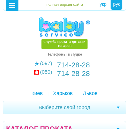
укр
рус
служба проката детских
товаров
Телефоны в Луцке
(097)
714-28-28
(050)
714-28-28
Киев
Харьков
Львов
|
|
Выберите свой город
Новомоcковск
Хмельницкий
Каменское
|
|
|
КАТАЛОГ ПРОКАТА
Мариуполь
Белая Церковь
Александрия
|
|
|