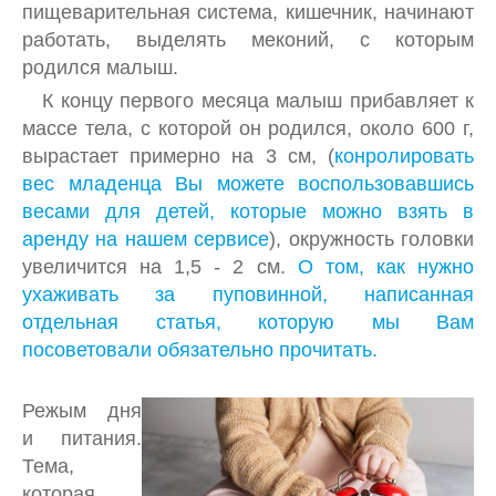
СТУЛЬЧИК ДЛЯ КОРМЛЕНИЯ
пищеварительная система, кишечник, начинают
работать, выделять меконий, с которым
РОЗВИВАЮЩИЕ КОВРИКИ
родился малыш.
УЛИЧНЫЕ РАЗВЛЕЧЕНИЯ
К концу первого месяца малыш прибавляет к
массе тела, с которой он родился, около 600 г,
ВЕЛОСИПЕДЫ, БЕГОВЕЛЫ, САМОКАТЫ
вырастает примерно на 3 см, (
конролировать
ТУРИСТИЧЕСКОЕ СНАРЯЖЕНИЕ
вес младенца Вы можете воспользовавшись
весами для детей, которые можно взять в
ПЕЛЕНАЛЬНЫЙ СТОЛИК
аренду на нашем сервисе
), окружность головки
СТРИБУНЫ
увеличится на 1,5 - 2 см.
О том, как нужно
ухаживать за пуповинной, написанная
КАРНАВАЛЬНЫЕ НОВОГОДНИЕ КОСТЮМЫ
отдельная статья, которую мы Вам
РАЗВИВАЮЩИЕ ИГРУШКИ
посоветовали обязательно прочитать.
МЕБЕЛЬ ДЛЯ ІВЕНТА
Режым дня
и питания.
Тема,
которая