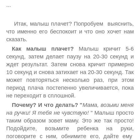
СТУЛЬЧИК ДЛЯ КОРМЛЕНИЯ
...
РОЗВИВАЮЩИЕ КОВРИКИ
Итак, малыш плачет? Попробуем выяснить,
УЛИЧНЫЕ РАЗВЛЕЧЕНИЯ
что именно его беспокоит и что оно хочет нам
ВЕЛОСИПЕДЫ, БЕГОВЕЛЫ, САМОКАТЫ
сказать.
Как малыш плачет?
Малыш кричит 5-6
ТУРИСТИЧЕСКОЕ СНАРЯЖЕНИЕ
секунд, затем делает паузу на 20-30 секунд и
ПЕЛЕНАЛЬНЫЙ СТОЛИК
ждет результат. Затем снова кричит примерно
10 секунд и снова затихает на 20-30 секунд. Так
СТРИБУНЫ
может повторяться несколько раз, при этом
КАРНАВАЛЬНЫЕ НОВОГОДНИЕ КОСТЮМЫ
период плача постепенно увеличивается, пока
не переходит в сплошной.
РАЗВИВАЮЩИЕ ИГРУШКИ
Почему? И что делать? "
Мама, возьми меня
МЕБЕЛЬ ДЛЯ ІВЕНТА
на ручки! Я тебя не чувствую!
" Малыш просто
таким образом зовет маму. Это же так просто!
Подойдите, возьмите ребенка на руки,
поговорите с ним, обнимите его, дайте ему