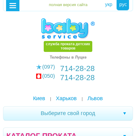
укр
рус
служба проката детских
товаров
Телефоны в Луцке
(097)
714-28-28
(050)
714-28-28
Киев
Харьков
Львов
|
|
Выберите свой город
Моршин
Трускавец
Севастополь
|
|
|
КАТАЛОГ ПРОКАТА
Черновцы
Кривой Рог
Ялта
|
|
|