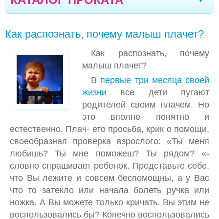
ВЕСЫ ДЕТСКИЕ
Мелитополь
Кременчуг
Новомоcковск
|
|
|
Как распознать, почему малыш плачет?
АВТОКРЕСЛО
Хмельницкий
Каменское
Мариуполь
|
|
|
Как распознать, почему
КОЛЯСКИ
Белая Церковь
Александрия
Чернигов
|
|
|
малыш плачет?
КРОВАТКА
Стрый
Дрогобыч
Херсон
Тернополь
|
|
|
|
В
первые три месяца своей
МОЛОКООТСОСЫ
жизни
все дети пугают
Ивано-Франковск
Кишинев
|
|
родителей своим плачем. Но
УКАЧИВАЮЩИЕ ЦЕНТРЫ ДЛЯ МАЛЫШЕЙ
Северодонецк
Полтава
Кропивницкий
это вполне понятно и
|
|
|
естественно. Плач- ето просьба, крик о помощи,
ЭРГОРЮКЗАКИ
Луганск
Черкассы
Борисполь
Винница
|
|
|
|
своеобразная проверка взрослого: «Ты меня
ХОДУНКИ, ТОЛКАТЕЛИ
любишь? Ты мне поможеш? Ты рядом? «-
Сумы
Днепр
Одесса
Николаев
|
|
|
|
словно спрашивает ребенок. Представьте себе,
КРОВАТЬ-МАНЕЖИ
Запорожье
Житомир
Луцк
Вараш
|
|
|
|
что Вы лежите и совсем беспомощны, а у Вас
МЕДИЦИНСКОЕ ОБОРУДОВАНИЕ
что то затекло или начала болеть ручка или
Бровары
Ровно
|
ножка. А Вы можете только кричать. Вы этим не
РАДИОНЯНЯ/ВИДЕОНЯНЯ
воспользовались бы? Конечно воспользовались