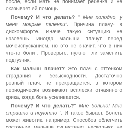
после, если мать не понимает ребенка и не
оказывает ей помощь.
Почему? И что делать? "
Мне холодно, у
меня мокрые пеленки"
. Причина плачу- в
дискомфорте. Иначе такую ​​ситуацию не
назовешь. Иногда малыши плачут перед
мочеиспусканием, но это не значит, что в них
что-то болит. Проверьте, нужно ли заменить
подгузник.
Как малыш плачет?
Это плач с оттенком
страдания и безысходности. Достаточно
ровный плач, не прекращается, в котором
периодически возникают всплески отчаянного
крика, когда боль усиливается.
Почему? И что делать?"
Мне больно! Мне
страшно и неуютно "
. И такое бывает. Болеть
может животик, например. Способов облегчить
состояние малыша существует несколько: не