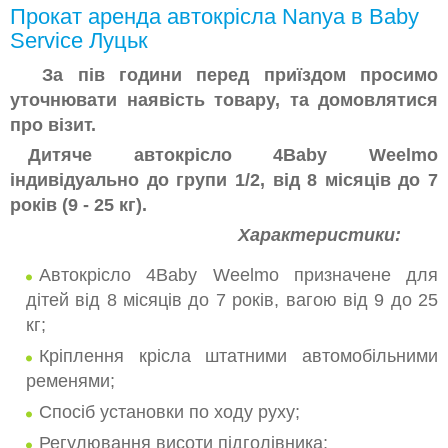
ВЕЛОСИПЕДИ, БІГОВЕЛИ, САМОКАТИ
Прокат аренда автокрісла Nanya в Baby
Service Луцьк
ТУРИСТИЧНЕ СПОРЯДЖЕННЯ
За пів години перед приїздом просимо
ПЕЛЕНАЛЬНИЙ СТОЛИК
уточнювати наявість товару, та домовлятися
про візит.
СТРИБУНЦІ
Дитяче автокрісло 4Baby Weelmo
КАРНАВАЛЬНІ НОВОРІЧНІ КОСТЮМИ
індивідуально до групи 1/2, від 8 місяців до 7
РОЗВИВАЮЧІ ІГРАШКИ
років (9 - 25 кг).
Характеристики:
МЕБЛІ ДЛЯ ІВЕНТУ
Автокрісло 4Baby Weelmo призначене для
дітей від 8 місяців до 7 років, вагою від 9 до 25
кг;
Кріплення крісла штатними автомобільними
ременями;
Спосіб установки по ходу руху;
Регулювання висоти підголівника;