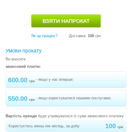
-
БУСТЕР HEYNER CAPSULA JR4 15-36КГ (2/3)
-
АВТОКРІСЛО 4ВABY FREEWAY (0-25 КГ )
-
АВТОКРІСЛО 4ВABY RODOS (0-25 КГ )
Як це працює?
Доставка:
100
грн
-
АВТОКРІСЛО LIONELO BASTIAAN ISOFIX 0-36
КГ
Умови прокату
-
АВТКРІСЛО LIONELO NICO 9 - 36 КГ
Ви вносите
авансовий платіж:
-
АВТОКРІСЛО 4BABY FLY-FIX 9-36 КГ З ISOFIX
600.00
-
АВТОКРІСЛО 4BABY STAR-FIX 9-36 КГ З ISOFIX
- якщо у нас вперше;
грн
-
АВТОКРІСЛО 4BABY PRO-FIX 15-36 КГ З ISOFIX
550.00
- якщо користувалися нашими послугами;
-
АВТОКРІСЛО LIONELO SANDER ISOFIX 0 - 36 КГ
грн
-
АВТОКРІСЛО CARRELLO ASTEROID 0-36 КГ
Вартість оренди
буде утримуватися із суми авансового платежу
-
АВТОКРІСЛО LORELLI 9-36 КГ (X-DRIVE PLUS)
100
Користуєтесь менш ніж місяць, за добу
грн