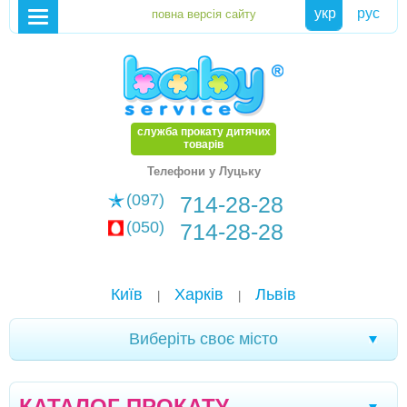
укр
рус
служба прокату дитячих
товарів
Телефони у Луцьку
(097)
714-28-28
(050)
714-28-28
Київ
Харків
Львів
|
|
Виберіть своє місто
Новомоcковськ
Хмельницький
|
|
КАТАЛОГ ПРОКАТУ
Кам'янське
Маріуполь
Біла Церква
|
|
|