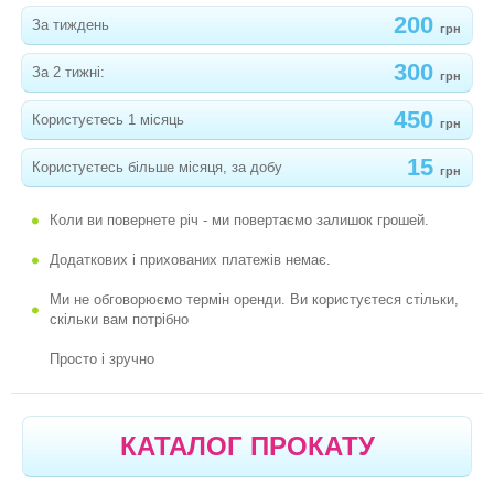
КОЛЯСКИ
200
За тиждень
грн
ЛІЖЕЧКА
300
За 2 тижні:
грн
МОЛОКОВІДСМОКТУВАЧІ
450
Користуєтесь 1 місяць
грн
ЗАКОЛИСУЮЧІ ЦЕНТРИ ДЛЯ МАЛЮКІВ
15
Користуєтесь більше місяця, за добу
ЕРГО РЮКЗАК
грн
ХОДУНКИ, ШТОВХАЧІ
Коли ви повернете річ - ми повертаємо залишок грошей.
ЛІЖЕЧКА-МАНЕЖІ
Додаткових і прихованих платежів немає.
МЕДИЧНЕ ОБЛАДНАННЯ
Ми не обговорюємо термін оренди. Ви користуєтеся стільки,
скільки вам потрібно
РАДІОНЯНЯ/ВІДЕОНЯНЯ
Просто і зручно
СТІЛЬЧИКИ ДЛЯ ГОДУВАННЯ
РОЗВИВАЮЧІ КИЛИМКИ
КАТАЛОГ ПРОКАТУ
ВУЛИЧНІ РОЗВАГИ