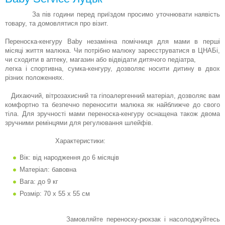
За пів години перед приїздом просимо уточнювати наявість
товару, та домовлятися про візит.
Переноска-кенгуру Baby незамінна помічниця для мами в перші
місяці життя малюка. Чи потрібно малюку зареєструватися в ЦНАБі,
чи сходити в аптеку, магазин або відвідати дитячого педіатра,
легка і спортивна, сумка-кенгуру, дозволяє носити дитину в двох
різних положеннях.
Дихаючий, вітрозахисний та гіпоалергенний матеріал, дозволяє вам
комфортно та безпечно переносити малюка як найближче до свого
тіла. Для зручності мами переноска-кенгуру оснащена також двома
зручними ремінцями для регулювання шлейфів.
Характеристики:
Вік: від народження до 6 місяців
Матеріал: бавовна
Вага: до 9 кг
Розмір: 70 х 55 х 55 см
Замовляйте переноску-рюкзак і насолоджуйтесь