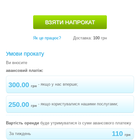
ХОДУНКИ, ШТОВХАЧІ
ЛІЖЕЧКА-МАНЕЖІ
МЕДИЧНЕ ОБЛАДНАННЯ
Як це працює?
Доставка:
100
грн
РАДІОНЯНЯ/ВІДЕОНЯНЯ
Умови прокату
СТІЛЬЧИКИ ДЛЯ ГОДУВАННЯ
Ви вносите
авансовий платіж:
РОЗВИВАЮЧІ КИЛИМКИ
300.00
ВУЛИЧНІ РОЗВАГИ
- якщо у нас вперше;
грн
ВЕЛОСИПЕДИ, БІГОВЕЛИ, САМОКАТИ
250.00
- якщо користувалися нашими послугами;
грн
ТУРИСТИЧНЕ СПОРЯДЖЕННЯ
ПЕЛЕНАЛЬНИЙ СТОЛИК
Вартість оренди
буде утримуватися із суми авансового платежу
СТРИБУНЦІ
110
За тиждень
грн