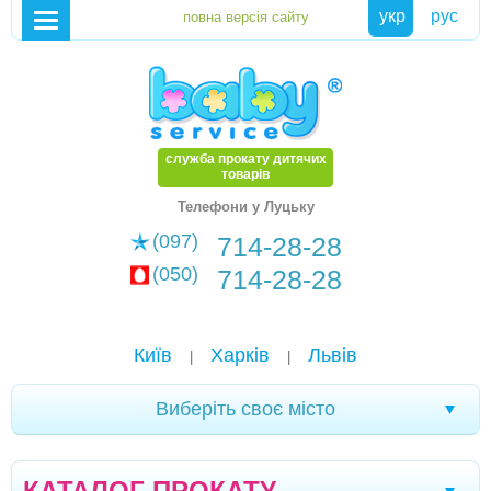
укр
рус
служба прокату дитячих
товарів
Телефони у Луцьку
(097)
714-28-28
(050)
714-28-28
Київ
Харків
Львів
|
|
Виберіть своє місто
Новомоcковськ
Хмельницький
|
|
КАТАЛОГ ПРОКАТУ
Кам'янське
Маріуполь
Біла Церква
|
|
|