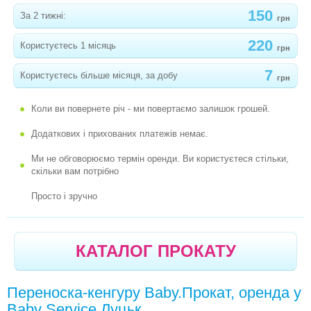
КАРНАВАЛЬНІ НОВОРІЧНІ КОСТЮМИ
150
За 2 тижні:
грн
РОЗВИВАЮЧІ ІГРАШКИ
220
Користуєтесь 1 місяць
грн
МЕБЛІ ДЛЯ ІВЕНТУ
7
Користуєтесь більше місяця, за добу
грн
Коли ви повернете річ - ми повертаємо залишок грошей.
Додаткових і прихованих платежів немає.
Ми не обговорюємо термін оренди. Ви користуєтеся стільки,
скільки вам потрібно
Просто і зручно
КАТАЛОГ ПРОКАТУ
Переноска-кенгуру Baby.Прокат, оренда у
Baby Service Луцьк