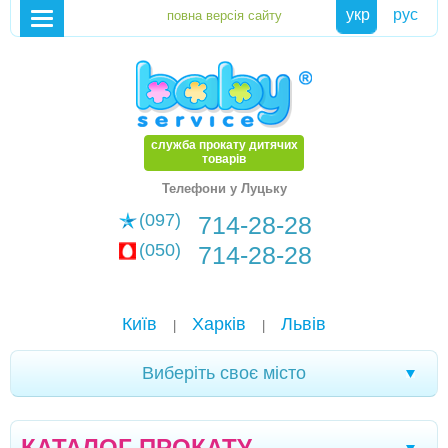
укр
рус
служба прокату дитячих
товарів
Телефони у Луцьку
(097)
714-28-28
(050)
714-28-28
Київ
Харків
Львів
|
|
Виберіть своє місто
Хмельницький
Кам'янське
Маріуполь
|
|
|
КАТАЛОГ ПРОКАТУ
Біла Церква
Олександрія
Чернігів
|
|
|