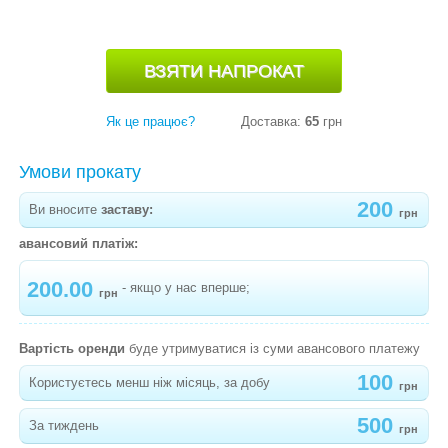
СТІЛЬЧИКИ ДЛЯ ГОДУВАННЯ
РОЗВИВАЮЧІ КИЛИМКИ
ВУЛИЧНІ РОЗВАГИ
ВЕЛОСИПЕДИ, БІГОВЕЛИ, САМОКАТИ
Як це працює?
Доставка:
65
грн
ТУРИСТИЧНЕ СПОРЯДЖЕННЯ
Умови прокату
ПЕЛЕНАЛЬНИЙ СТОЛИК
200
Ви вносите
заставу:
грн
СТРИБУНЦІ
авансовий платіж:
КАРНАВАЛЬНІ НОВОРІЧНІ КОСТЮМИ
200.00
- якщо у нас вперше;
грн
-
СНІГУРОНЬКА
-
СНІГУРОЧКА "МОРОЗКО"
Вартість оренди
буде утримуватися із суми авансового платежу
100
Користуєтесь менш ніж місяць, за добу
-
СНІЖИНКА "ЗІРОЧКА"
грн
-
ЗИМУШКА-ЗИМА "ЦАРІВНА"
500
За тиждень
грн