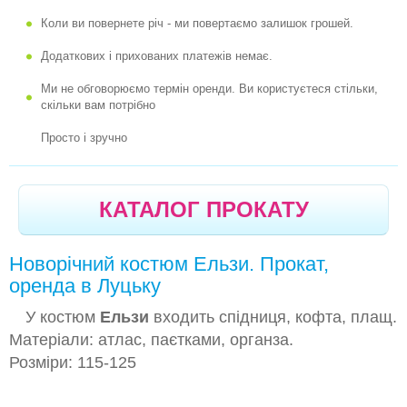
-
СНІЖИНКА "БЛАКИТНА"
Коли ви повернете річ - ми повертаємо залишок грошей.
-
ПІРАТ ДЖЕК ГОРОБЕЦЬ
Додаткових і прихованих платежів немає.
-
ЛЮДИНА-ПАВУК
Ми не обговорюємо термін оренди. Ви користуєтеся стільки,
-
БЕТМЕН
скільки вам потрібно
-
СУПЕРМЕН
Просто і зручно
-
НІНДЗЯ
-
ЧЕРЕПАШКА-НІНДЗЯ "ЛЕОНАРДО"
КАТАЛОГ ПРОКАТУ
-
СІМКА
-
НОЛИК
Новорічний костюм Ельзи. Прокат,
оренда в Луцьку
-
НІНДЗЯГО
У костюм
Ельзи
входить спідниця, кофта, плащ.
-
КЕТБОЙ "МАЛИШ"
Матеріали: атлас, паєтками, органза.
-
АЛЕТТ "МАЛИШКА"
Розміри: 115-125
-
ЧАРІВНИК