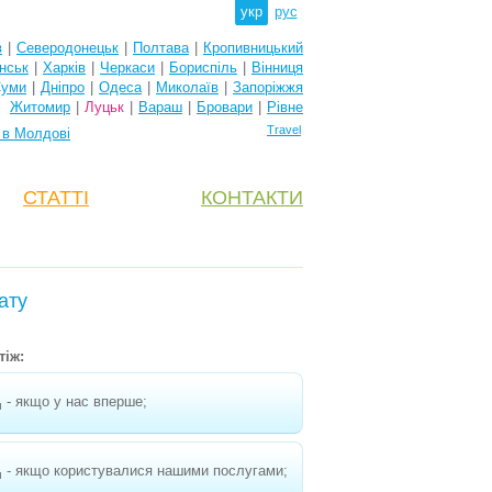
укр
рус
в
|
Северодонецьк
|
Полтава
|
Кропивницький
нськ
|
Харків
|
Черкаси
|
Бориспіль
|
Вінниця
уми
|
Дніпро
|
Одеса
|
Миколаїв
|
Запоріжжя
Житомир
|
Луцьк
|
Вараш
|
Бровари
|
Рівне
Travel
 в Молдові
СТАТТІ
КОНТАКТИ
ату
тіж:
- якщо у нас вперше;
н
- якщо користувалися нашими послугами;
н