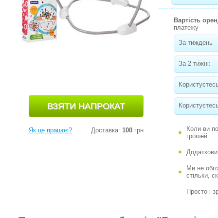
Вартість оре
платежу
За тиждень
За 2 тижні:
Користуєтесь
Користуєтесь
Коли ви п
Як це працює?
Доставка:
100
грн
грошей.
Додаткови
Ми не обг
стільки, с
Просто і з