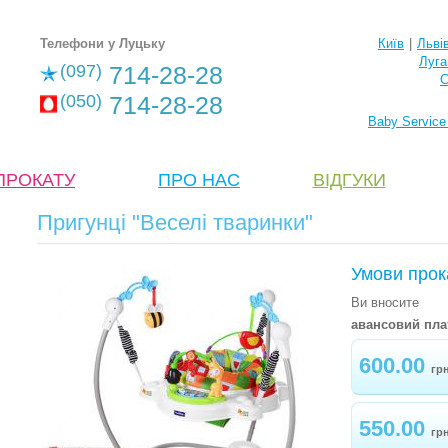
Телефони у Луцьку
Київ
|
Льві
Луга
(097)
714-28-28
С
(050)
714-28-28
Baby Service
ПРОКАТУ
ПРО НАС
ВІДГУКИ
Пригунці "Веселі тваринки"
Умови прок
Ви вносите
авансовий пла
600.00
гр
550.00
гр