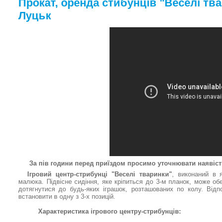
Прокат, оренда стибунців "Веселі тва
Луцьк
За пів години перед приїздом просимо уточнювати наявість
Ігровий центр-стрибунці "Веселі тваринки"
, виконаний в
малюка. Підвісне сидіння, яке кріпиться до 3-м планок, може об
дотягнутися до будь-яких іграшок, розташованих по колу. Від
встановити в одну з 3-х позицій.
Характеристика ігрового центру-стрибунців: