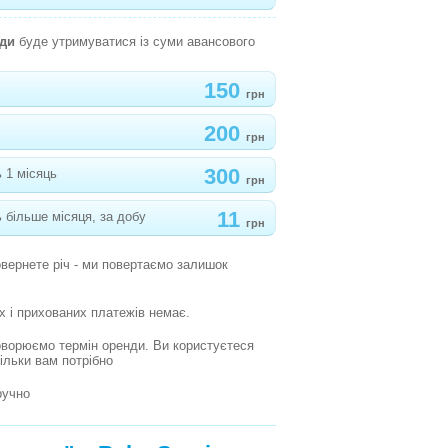
нди
буде утримуватися із суми авансового
150
грн
200
грн
300
 1 місяць
грн
11
 більше місяця, за добу
грн
овернете річ - ми повертаємо залишок
х і прихованих платежів немає.
оворюємо термін оренди. Ви користуєтеся
кільки вам потрібно
ручно