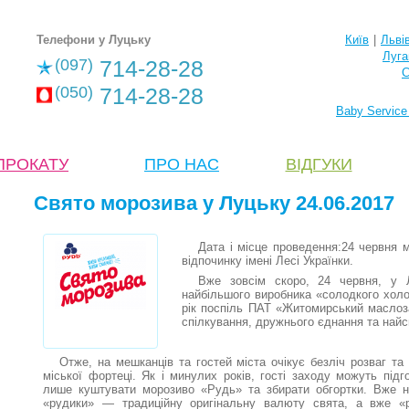
Телефони у Луцьку
Київ
|
Льві
Луга
(097)
714-28-28
С
(050)
714-28-28
Baby Service
ПРОКАТУ
ПРО НАС
ВІДГУКИ
Свято морозива у Луцьку 24.06.2017
Дата і місце проведення:24 червня 
відпочинку імені Лесі Українки.
Вже зовсім скоро, 24 червня, у 
найбільшого виробника «солодкого холо
рік поспіль ПАТ «Житомирський маслоз
спілкування, дружнього єднання та най
Отже, на мешканців та гостей міста очікує безліч розваг та 
міської фортеці. Як і минулих років, гості заходу можуть підг
лише куштувати морозиво «Рудь» та збирати обгортки. Вже н
«рудики» — традиційну оригінальну валюту свята, а вже «р