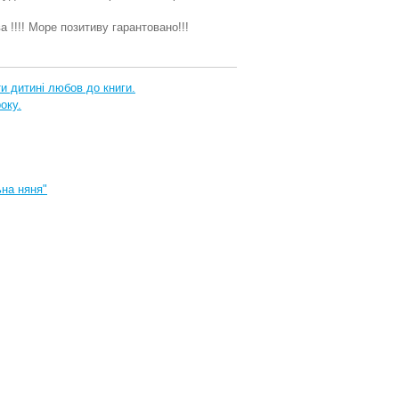
а !!!! Море позитиву гарантовано!!!
и дитині любов до книги.
оку.
ьна няня"