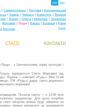
укр
рус
в
|
Северодонецьк
|
Полтава
|
Кропивницький
нськ
|
Харків
|
Черкаси
|
Бориспіль
|
Вінниця
уми
|
Дніпро
|
Одеса
|
Миколаїв
|
Запоріжжя
Житомир
|
Луцьк
|
Вараш
|
Бровари
|
Рівне
Travel
 в Молдові
СТАТТІ
КОНТАКТИ
м.Луцьк - у Центральному парку культури і
Луцьку відбудеться Свято Морозива від
ду» України — компанії «Рудь». Вже 12-ий
авод» (ТМ «Рудь») дарує свято родинного
смачнішого морозива!
атракціонів. Початок свята — о 13:00 біля
отуватись заздалегідь. Для цього потрібно
а святі обгортки можна буде обміняти на
удики» можна витрачати на різноманітні