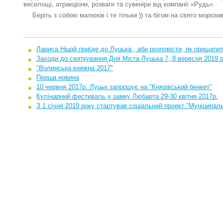
веселощі, атракціони, розваги та сувеніри від компанії «Рудь».
Беріть з собою малюків і те тільки )) та бігом на свято морозив
Лариса Ніцой приїде до Луцька , аби розповісти, як прищепит
Заходи до святкування Дня Міста Луцька 7, 8 вересня 2019 р
"Волинська княжна 2017"
Перша новина
10 червня 2017р. Луцьк запрошує на "Князівський бенкет"
Кулінарний фестиваль у замку Любарта 29-30 квітня 2017р.
З 1 січня 2019 року стартував соціальний проект "Муніципал