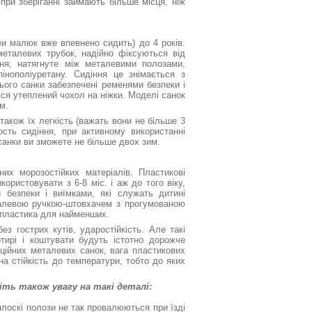
 при зберіганні займають більше місця, ніж
ли малюк вже впевнено сидить) до 4 років.
металевих трубок, надійно фіксуються від
ня, натягнуте між металевими полозами,
інополіуретану. Сидіння це знімається з
ього санки забезпечені ременями безпеки і
ся утеплений чохол на ніжки. Моделі санок
м.
також їх легкість (важать вони не більше 3
ость сидіння, при активному використанні
санки ви зможете не більше двох зим.
них морозостійких матеріалів. Пластикові
ористовувати з 6-8 міс. і аж до того віку,
 безпеки і виїмками, які служать дитині
талевою ручкою-штовхачем з прогумованою
 пластика для найменших.
 гострих кутів, ударостійкість. Але такі
ртирі і коштувати будуть істотно дорожче
ційних металевих санок, вага пластикових
на стійкість до температури, тобто до яких
іть також увагу на такі деталі:
 плоскі полози не так провалюються при їзді