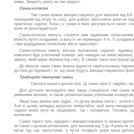
мами. Зверніть увагу на такі моделі:
Санки-коляска
Такі санки можна використовувати для малюків від 6-8 
захищений від вітру та снігу, для довгих прогулянок вони не під
практично сидячи. Хоча і є санки в яких регулюється нахил сп
вони не розкладаються.
Санки-коляска можуть служити вам відмінним полегшеним
можуть бути складними, а вага їх не перевищує 4 кг. У складеном
і при відвідуванні поліклініки або в транспорті.
Санки-коляска мають високе положення сидіння, підніжку
комплекті йде утеплений конверт або накидка на ніжки малюка. 
зверху, який вкриє малюка від снігу. В санках такої конструкції
До мінусів таких санок можна віднести нерегульовану підніж
дістати до підніжки) і те, що вони будуть використовуватися фак
Традиційні металеві санки
Санчата нашого дитинства). Ці санки прості, надійні і міц
Для дітлахів молодшого віку зараз спеціально такі санки 
ременями безпеки, а також укомплектовані утепленим конвертом
Якщо ваш малюк вже підріс, то ручку можна зняти і котити ї
Але в цьому випадку акуратно повертайте, щоб вони випадков
сидінні може бути як поздовжнє, так і поперечне. Головне, 
великими.
Санки такого типу недорогі і використовувати їх можна протяг
як санки з ручкою-штовхачем, для малюків від 2 до 4 років як са
катає під час прогулянки, а після чотирьох років ваша дитина