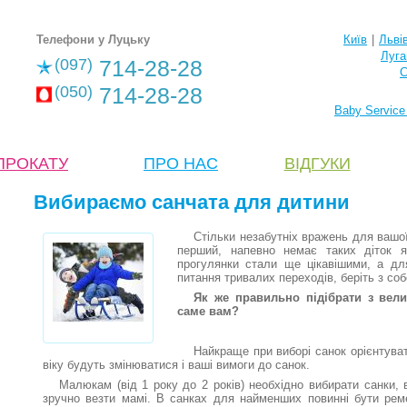
Телефони у Луцьку
Київ
|
Льві
Луга
(097)
714-28-28
С
(050)
714-28-28
Baby Service
ПРОКАТУ
ПРО НАС
ВІДГУКИ
Вибираємо санчата для дитини
Стільки незабутніх вражень для вашої
перший, напевно немає таких діток 
прогулянки стали ще цікавішими, а д
питання тривалих переходів, беріть з со
Як же правильно підібрати з вели
саме вам?
Найкраще при виборі санок орієнтуват
віку будуть змінюватися і ваші вимоги до санок.
Малюкам (від 1 року до 2 років) необхідно вибирати санки, в
зручно везти мамі. В санках для найменших повинні бути реме