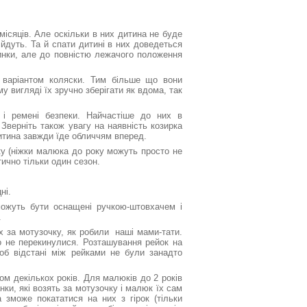
місяців. Але оскільки в них дитина не буде
ійдуть. Та й спати дитині в них доведеться
инки, але до повністю лежачого положення
 варіантом коляски. Тим більше що вони
у вигляді їх зручно зберігати як вдома, так
 і ремені безпеки. Найчастіше до них в
Зверніть також увагу на наявність козирка
 дитина завжди їде обличчям вперед.
ку (ніжки малюка до року можуть просто не
тично тільки один сезон.
ні.
можуть бути оснащені ручкою-штовхачем і
.
х за мотузочку, як робили наші мами-тати.
о не перекинулися. Розташування рейок на
щоб відстані між рейками не були занадто
ом декількох років. Для малюків до 2 років
нки, які возять за мотузочку і малюк їх сам
 зможе покататися на них з гірок (тільки