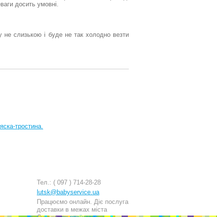
еваги досить умовні.
у не слизькою і буде не так холодно везти
яска-тростина.
Тел.: ( 097 ) 714-28-28
lutsk@babyservice.ua
Працюємо онлайн. Діє послуга
доставки в межах міста