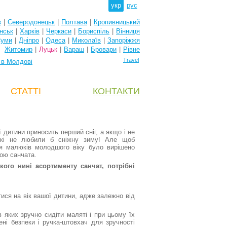
укр
рус
в
|
Северодонецьк
|
Полтава
|
Кропивницький
нськ
|
Харків
|
Черкаси
|
Бориспіль
|
Вінниця
уми
|
Дніпро
|
Одеса
|
Миколаїв
|
Запоріжжя
Житомир
|
Луцьк
|
Вараш
|
Бровари
|
Рівне
Travel
 в Молдові
СТАТТІ
КОНТАКТИ
 дитини приносить перший сніг, а якщо і не
які не любили б сніжну зиму! Але щоб
ля
малюків молодшого віку було вирішено
бою санчата.
кого нині асортименту санчат, потрібні
ися на вік вашої дитини, адже залежно від
 яких зручно сидіти маляті і при цьому їх
ні безпеки і ручка-штовхач для зручності