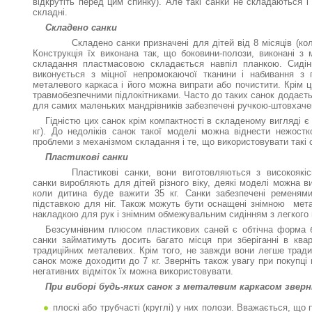
відкрутіть перед цим спинку). Але такі санки не складаються і
складні.
Складено санки
Складено санки призначені для дітей від 8 місяців (ко
Конструкція їх виконана так, що боковини-полози, виконані з 
складання пластмасовою складається навпіл планкою. Сидін
виконується з міцної непромокаючої тканини і набивання з п
металевого каркаса і його можна випрати або почистити. Крім ц
травмобезпечними підлокітниками. Часто до таких санок додаєть
для самих маленьких мандрівників забезпечені ручкою-штовхаче
Гідністю цих санок крім компактності в складеному вигляді є 
кг). До недоліків санок такої моделі можна віднести нежостк
проблеми з механізмом складання і те, що використовувати такі 
Пластикові санки
Пластикові санки, вони виготовляються з високоякіс
санки виробляють для дітей різного віку, деякі моделі можна вик
коли дитина буде важити 35 кг. Санки забезпечені ременями
підставкою для ніг. Також можуть бути оснащені знімною ме
накладкою для рук і знімним обмежувальним сидінням з легкого
Безсумнівним плюсом пластикових саней є обтічна форма без
санки займатимуть досить багато місця при зберіганні в ква
традиційних металевих. Крім того, не завжди вони легше тради
санок може доходити до 7 кг. Зверніть також увагу при покупці 
негативних відміток їх можна використовувати.
При виборі будь-яких санок з металевим каркасом зверн
плоскі або трубчасті (круглі) у них полози. Вважається, що