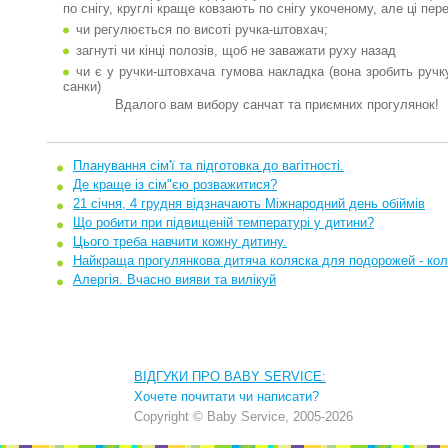
по снігу, круглі краще ковзають по снігу укоченому, але ці пер
чи регулюється по висоті ручка-штовхач;
загнуті чи кінці полозів, щоб не заважати руху назад
чи є у ручки-штовхача гумова накладка (вона зробить ручк
санки)
Вдалого вам вибору санчат та приємних прогулянок!
Планування сім'ї та підготовка до вагітності.
Де краще із сім"єю розважитися?
21 січня, 4 грудня відзначають Міжнародний день обіймів
Що робити при підвищеній температурі у дитини?
Цього треба навчити кожну дитину.
Найкраща прогулянкова дитяча коляска для подорожей - кол
Алергія. Вчасно вияви та вилікуй
ВІДГУКИ ПРО BABY SERVICE:
Хочете почитати чи написати?
Copyright © Baby Service, 2005-2026